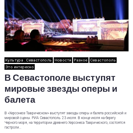
Культура . Севастополь
Новости
Разное
Севастополь
Это интересно
В Севастополе выступят
мировые звезды оперы и
балета
В «Херсонесе Таврическом» выступят звезды оперы и балета российской и
мировой сцены. РИА Севастополь. 23 июля. В конце июля на берегу
Черного моря, на территории древнего Херсонеса Таврического, состоятся
гастроли…