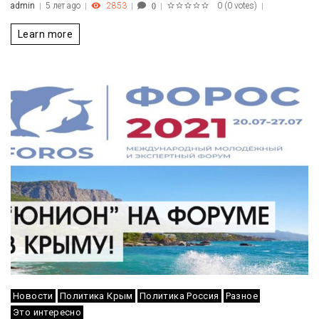
admin
5 лет ago
2853
0
(
0 votes
)
0
1
2
3
4
5
Learn more
Новости
Политика Крым
Политика Россия
Разное
Это интересно