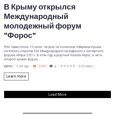
В Крыму открылся
Международный
молодежный форум
"Форос"
РИА Севастополь. 23 июля. На днях на солнечном побережье Крыма
состоялось открытие XXII Международного молодёжного и экспертного
форума «Форос-2021». В этом году курортный посёлок Форос, в честь
которого назван форум,…
admin
5 лет ago
2596
0
(
0 votes
)
0
1
2
3
4
5
Learn more
Load More