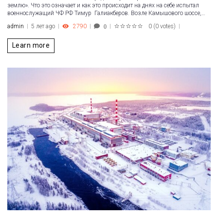
землю». Что это означает и как это происходит на днях на себе испытал
военнослужащий ЧФ РФ Тимур Галиакберов. Возле Камышового шоссе,…
admin
5 лет ago
2790
0
(
0 votes
)
0
1
2
3
4
5
Learn more