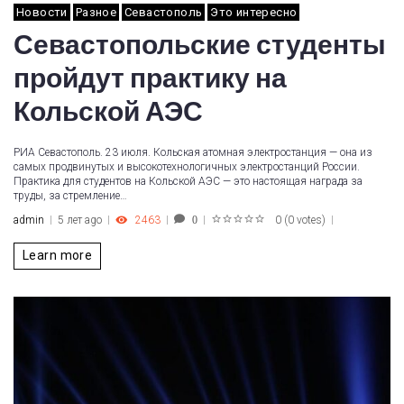
Новости
Разное
Севастополь
Это интересно
Севастопольские студенты
пройдут практику на
Кольской АЭС
РИА Севастополь. 23 июля. Кольская атомная электростанция — она из
самых продвинутых и высокотехнологичных электростанций России.
Практика для студентов на Кольской АЭС — это настоящая награда за
труды, за стремление…
admin
5 лет ago
2463
0
(
0 votes
)
0
1
2
3
4
5
Learn more