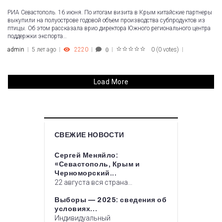
РИА Севастополь. 16 июня. По итогам визита в Крым китайские партнеры
выкупили на полуострове годовой объем производства субпродуктов из
птицы. Об этом рассказала врио директора Южного регионального центра
поддержки экспорта…
admin
5 лет ago
2220
0
(
0 votes
)
0
1
2
3
4
5
Load More
СВЕЖИЕ НОВОСТИ
Сергей Меняйло:
«Севастополь, Крым и
Черноморский...
22 августа вся страна...
Выборы — 2025: сведения об
условиях...
Индивидуальный