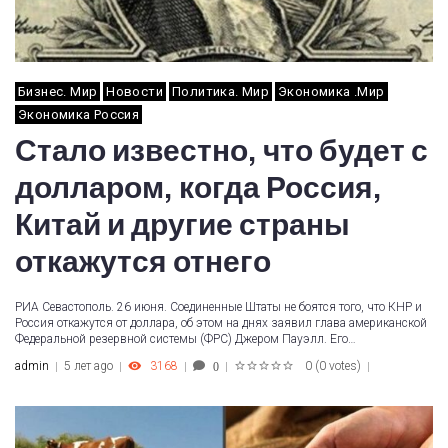
Бизнес. Мир
Новости
Политика. Мир
Экономика .Мир
Экономика Россия
Стало известно, что будет с
долларом, когда Россия,
Китай и другие страны
откажутся отнего
РИА Севастополь. 26 июня. Соединенные Штаты не боятся того, что КНР и
Россия откажутся от доллара, об этом на днях заявил глава американской
Федеральной резервной системы (ФРС) Джером Пауэлл. Его…
admin
5 лет ago
3168
0
(
0 votes
)
0
1
2
3
4
5