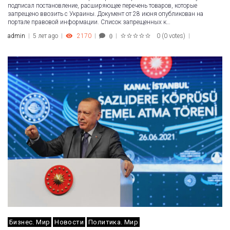
подписал постановление, расширяющее перечень товаров, которые
запрещено ввозить с Украины. Документ от 28 июня опубликован на
портале правовой информации. Список запрещенных к…
admin
5 лет ago
2170
0
(
0 votes
)
0
1
2
3
4
5
Бизнес. Мир
Новости
Политика. Мир