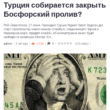
Турция собирается закрыть
Босфорский пролив?
РИА Севастополь. 27 июня. Президент Турции Реджеп Тайип Эрдоган дал
старт строительству нового канала «Стамбул», соединяющего Черное и
Мраморное моря, передает Anadolu. 45-километровый канал будет
свободен от конвенции Монтрё. Его…
admin
5 лет ago
2336
0
(
0 votes
)
0
1
2
3
4
5