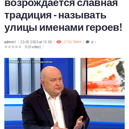
возрождается славная
традиция - называть
улицы именами героев!
2703
Views
admin1
23.02.2023 at 12:00
0
0
(
0 votes
)
1
2
3
4
5