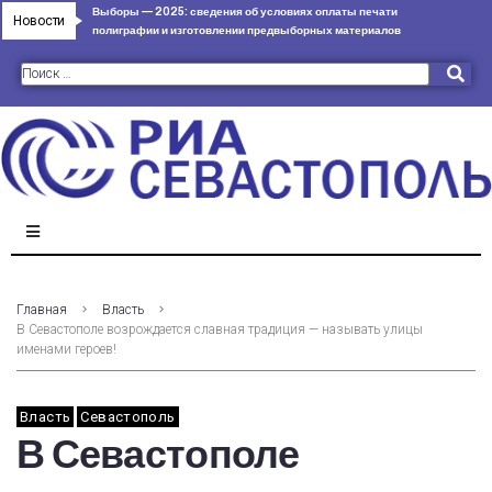
Сергей Меняйло: «Севастополь, Крым и Черноморский
Выборы — 2025: сведения об условиях оплаты печати
Более ста тысяч севастопольцев уже выбрали
Новости
Изумрудный скандал в Севастополе!!!
флот всегда остаются в сердце моем»
полиграфии и изготовлении предвыборных материалов
президента
Главная
Власть
В Севастополе возрождается славная традиция — называть улицы
именами героев!
Власть
Севастополь
В Севастополе