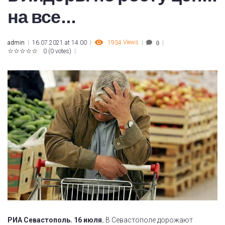
на все...
1934
Views
admin
16.07.2021 at 14:00
0
0
(
0 votes
)
1
2
3
4
5
РИА Севастополь. 16 июля.
В Севастополе дорожают