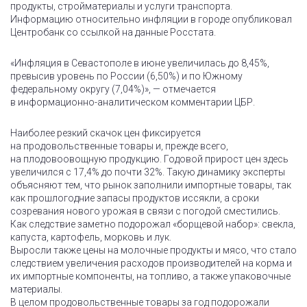
продукты, стройматериалы и услуги транспорта.
Информацию относительно инфляции в городе опубликовал
Центробанк со ссылкой на данные Росстата.
«Инфляция в Севастополе в июне увеличилась до 8,45%,
превысив уровень по России (6,50%) и по Южному
федеральному округу (7,04%)», — отмечается
в информационно-аналитическом комментарии ЦБР.
Наиболее резкий скачок цен фиксируется
на продовольственные товары и, прежде всего,
на плодовоовощную продукцию. Годовой прирост цен здесь
увеличился с 17,4% до почти 32%. Такую динамику эксперты
объясняют тем, что рынок заполнили импортные товары, так
как прошлогодние запасы продуктов иссякли, а сроки
созревания нового урожая в связи с погодой сместились.
Как следствие заметно подорожал «борщевой набор»: свекла,
капуста, картофель, морковь и лук.
Выросли также цены на молочные продукты и мясо, что стало
следствием увеличения расходов производителей на корма и
их импортные компоненты, на топливо, а также упаковочные
материалы.
В целом продовольственные товары за год подорожали