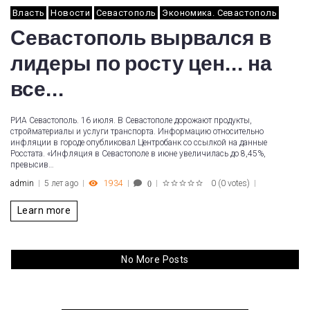
Власть
Новости
Севастополь
Экономика. Севастополь
Севастополь вырвался в
лидеры по росту цен... на
все...
РИА Севастополь. 16 июля. В Севастополе дорожают продукты,
стройматериалы и услуги транспорта. Информацию относительно
инфляции в городе опубликовал Центробанк со ссылкой на данные
Росстата. «Инфляция в Севастополе в июне увеличилась до 8,45%,
превысив…
admin
5 лет ago
1934
0
(
0 votes
)
0
1
2
3
4
5
Learn more
No More Posts