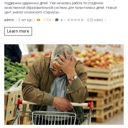
поддержки одаренных детей. Уже началась работа по созданию
качественной образовательной системы для талантливых детей. Новый
цент, аналог сочинского «Сириуса»…
admin
5 лет ago
1724
0
(
0 votes
)
0
1
2
3
4
5
Learn more